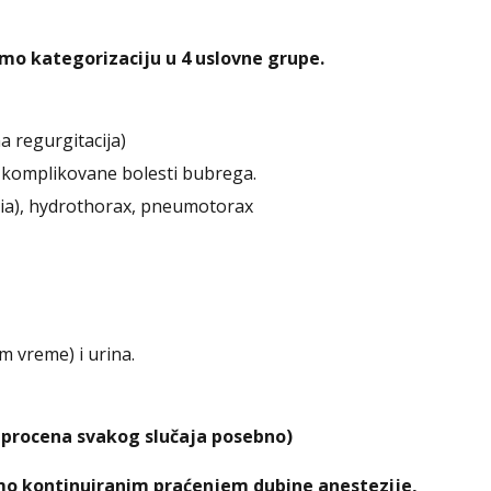
imo kategorizaciju u 4 uslovne grupe.
a regurgitacija)
a, komplikovane bolesti bubrega.
ia), hydrothorax, pneumotorax
om vreme) i urina.
i procena svakog slučaja posebno)
mo kontinuiranim praćenjem dubine anestezije,