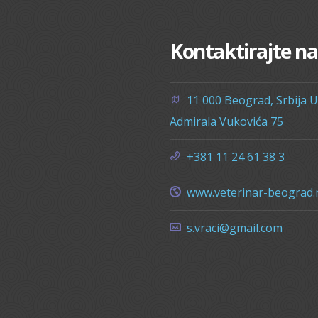
Kontaktirajte na
11 000 Beograd, Srbija Ul
Admirala Vukovića 75
+381 11 24 61 38 3
www.veterinar-beograd.
s.vraci@gmail.com