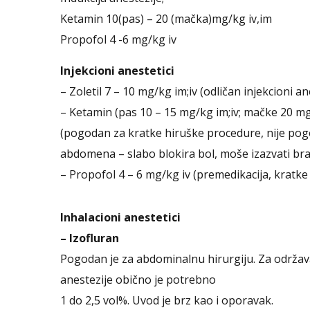
Ketamin 10(pas) – 20 (mačka)mg/kg iv,im
Propofol 4 -6 mg/kg iv
Injekcioni anestetici
– Zoletil 7 – 10 mg/kg im;iv (odličan injekcioni an
– Ketamin (pas 10 – 15 mg/kg im;iv; mačke 20 m
(pogodan za kratke hiruške procedure, nije pogo
abdomena – slabo blokira bol, moše izazvati bra
– Propofol 4 – 6 mg/kg iv (premedikacija, kratk
Inhalacioni anestetici
– Izofluran
Pogodan je za abdominalnu hirurgiju. Za održav
anestezije obično je potrebno
1 do 2,5 vol%. Uvod je brz kao i oporavak.