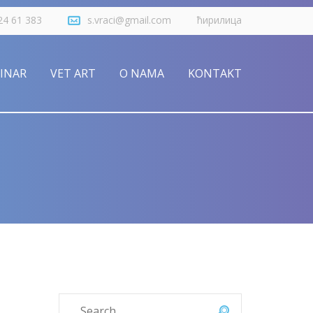
24 61 383
s.vraci@gmail.com
ћирилица
RINAR
VET ART
O NAMA
KONTAKT
Besplatan preventivni fizikalni pregled
ačaka
a (LSK)
Tretman bola pasa i mačaka