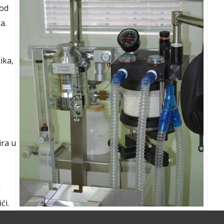
 od
a.
ika,
ira u
u
ći.