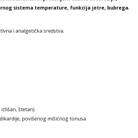
rnog sistema temperature, funkcija jetre, bubrega.
tivna i analgetička sredstva.
 izlišan, štetan).
bradikardije, povišenog mišićnog tonusa