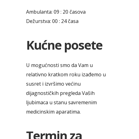
Ambulanta: 09 : 20 časova
Stacionarno (bolničko) lečenje
Dežurstva: 00 : 24 časa
Kućne posete
U mogućnosti smo da Vam u
relativno kratkom roku izađemo u
susret i izvršimo većinu
dijagnostičkih pregleda Vaših
ljubimaca u stanu savremenim
medicinskim aparatima.
Termin za