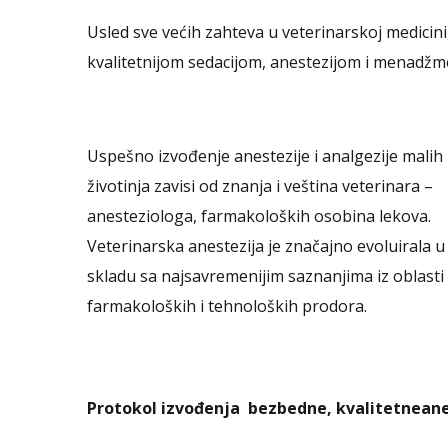
Usled sve većih zahteva u veterinarskoj medicini
kvalitetnijom sedacijom, anestezijom i menadžme
Uspešno izvođenje anestezije i analgezije malih
životinja zavisi od znanja i veština veterinara –
anesteziologa, farmakoloških osobina lekova.
Veterinarska anestezija je značajno evoluirala u
skladu sa najsavremenijim saznanjima iz oblasti
farmakoloških i tehnoloških prodora.
Protokol izvođenja bezbedne, kvalitetneaneste