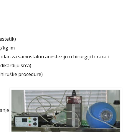
estetik)
g/kg im
dan za samostalnu anesteziju u hirurgiji toraxa i
dikardiju srca)
e hiruške procedure)
anje