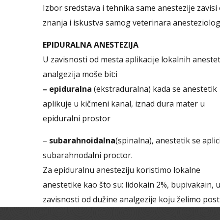
Izbor sredstava i tehnika same anestezije zavisi
znanja i iskustva samog veterinara anesteziolog
EPIDURALNA ANESTEZIJA
U zavisnosti od mesta aplikacije lokalnih anestet
analgezija moše bit:i
– epiduralna
(ekstraduralna) kada se anestetik
aplikuje u kičmeni kanal, iznad dura mater u
epiduralni prostor
–
subarahnoidalna
(spinalna), anestetik se aplic
subarahnodalni proctor.
Za epiduralnu anesteziju koristimo lokalne
anestetike kao što su: lidokain 2%, bupivakain, 
zavisnosti od dužine analgezije koju želimo posti