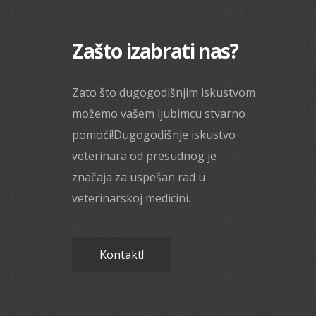
Zašto izabrati nas?
Zato što dugogodišnjim iskustvom
možemo vašem ljubimcu stvarno
pomoći!Dugogodišnje iskustvo
veterinara od presudnog je
značaja za uspešan rad u
veterinarskoj medicini.
Kontakt!