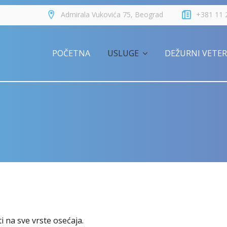
Admirala Vukovića 75, Beograd
+381 11 
POČETNA
USLUGE
DEŽURNI VETE
Fizikalni pregledi
Vakcinacija, čipovanje pasa i m
Laparaskopska sterilizacija kuj
ORTOPEDIJA
Neurologija
i na sve vrste osećaja.