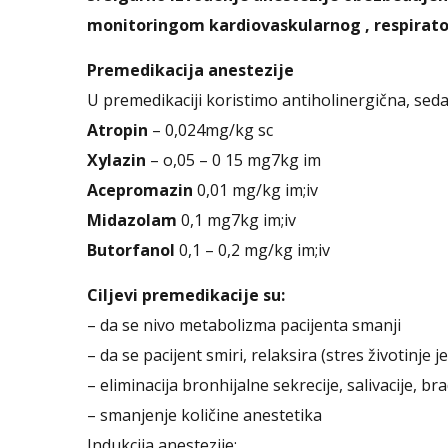
monitoringom kardiovaskularnog , respirato
Premedikacija anestezije
U premedikaciji koristimo antiholinergična, seda
Atropin
– 0,024mg/kg sc
Xylazin
– o,05 – 0 15 mg7kg im
Acepromazin
0,01 mg/kg im;iv
Midazolam
0,1 mg7kg im;iv
Butorfanol
0,1 – 0,2 mg/kg im;iv
Ciljevi premedikacije su:
– da se nivo metabolizma pacijenta smanji
– da se pacijent smiri, relaksira (stres životinje je
– eliminacija bronhijalne sekrecije, salivacije, 
– smanjenje količine anestetika
Indukcija anestezije;