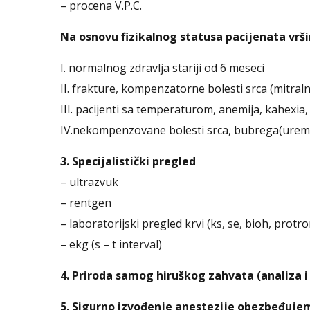
– procena V.P.C.
Na osnovu fizikalnog statusa pacijenata vrš
I. normalnog zdravlja stariji od 6 meseci
II. frakture, kompenzatorne bolesti srca (mitraln
III. pacijenti sa temperaturom, anemija, kahexi
IV.nekompenzovane bolesti srca, bubrega(urem
3. Specijalistički pregled
– ultrazvuk
– rentgen
– laboratorijski pregled krvi (ks, se, bioh, protr
– ekg (s – t interval)
4. Priroda samog hiruškog zahvata (analiza 
5. Sigurno izvođenje anestezije obezbeđuje