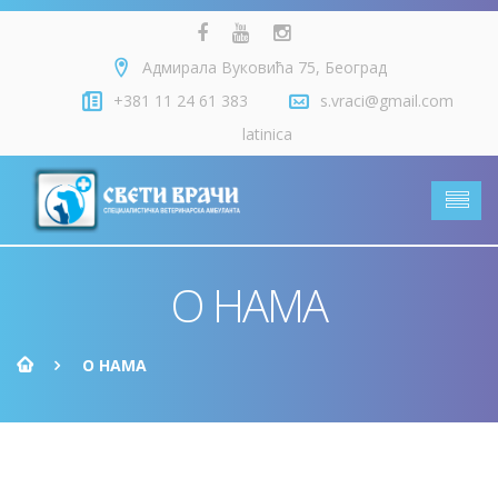
Адмирала Вуковића 75, Београд
+381 11 24 61 383
s.vraci@gmail.com
latinica
О НАМА
О НАМА