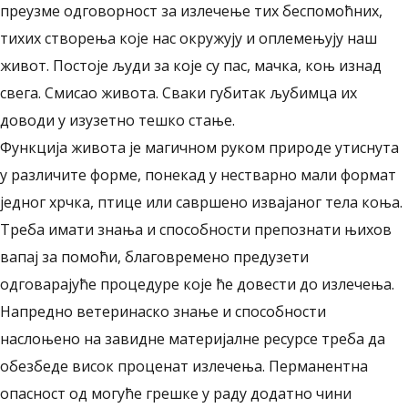
преузме одговорност за излечење тих беспомоћних,
тихих створења које нас окружују и оплемењују наш
живот. Постоје људи за које су пас, мачка, коњ изнад
свега. Смисао живота. Сваки губитак љубимца их
доводи у изузетно тешко стање.
Функција живота је магичном руком природе утиснута
у различите форме, понекад у нестварно мали формат
једног хрчка, птице или савршено извајаног тела коња.
Треба имати знања и способности препознати њихов
вапај за помоћи, благовремено предузети
одговарајуће процедуре које ће довести до излечења.
Напредно ветеринаско знање и способности
наслоњено на завидне материјалне ресурсе треба да
обезбеде висок проценат излечења. Перманентна
опасност од могуће грешке у раду додатно чини