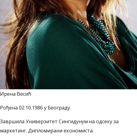
Ирена Весић
Рођена 02.10.1986 у Београду.
Завршила Универзитет Сингидунум на одсеку за
маркетинг. Дипломирани економиста.