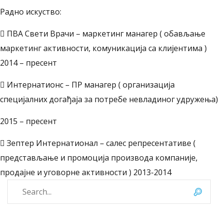
Радно искуство:
 ПВА Свети Врачи – маркетинг манагер ( обављање
маркетинг активности, комуникација са клијентима )
2014 – пресент
 Интернатионс – ПР манагер ( организација
специјалних догађаја за потребе невладиног удружења)
2015 – пресент
 Зептер Интернатионал – салес репресентативе (
представљање и промоција производа компаније,
продајне и уговорне активности ) 2013-2014