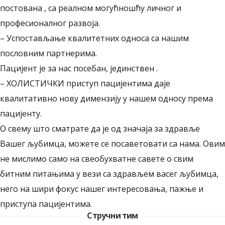
постована , са реалном могућношћу личног и
професионалног развоја.
– Успостављање квалитетних односа са нашим
пословним партнерима.
Пацијент је за нас посебан, јединствен .
– ХОЛИСТИЧКИ приступ пацијентима даје
квалитативно нову димензију у нашем односу према
пацијенту.
О свему што сматрате да је од значаја за здравље
Вашег љубимца, можете се посаветовати са нама. Овим
не мислимо само на свеобухватне савете о свим
битним питањима у вези са здрављем васег љубимца,
него на шири фокус нашег интересовања, пажње и
приступа пацијентима.
Стручни тим