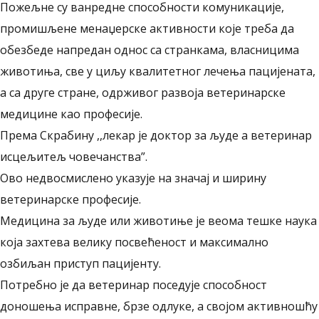
Пожељне су ванредне способности комуникације,
промишљене менаџерске активности које треба да
обезбеде напредан однос са странкама, власницима
животиња, све у циљу квалитетног лечења пацијената,
а са друге стране, одрживог развоја ветеринарске
медицине као професије.
Према Скрабину ,,лекар је доктор за људе а ветеринар
исцељитељ човечанства”.
Ово недвосмислено указује на значај и ширину
ветеринарске професије.
Медицина за људе или животиње је веома тешке наука
која захтева велику посвећеност и максимално
озбиљан приступ пацијенту.
Потребно је да ветеринар поседује способност
доношења исправне, брзе одлуке, а својом активношћу