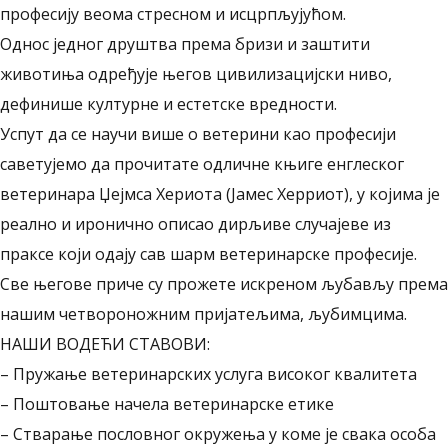
професију веома стресном и исцрпљујућом.
Однос једног друштва према бризи и заштити
животиња одређује његов цивилизацијски ниво,
дефинише културне и естетске вредности.
Успут да се научи више о ветерини као професији
саветујемо да прочитате одличне књиге енглеског
ветеринара Џејмса Хериота (Јамес Херриот), у којима је
реално и иронично описао дирљиве случајеве из
праксе који одају сав шарм ветеринарске професије.
Све његове приче су прожете искреном љубављу према
нашим четвороножним пријатељима, љубимцима.
НАШИ ВОДЕЋИ СТАВОВИ:
– Пружање ветеринарских услуга високог квалитета
– Поштовање начела ветеринарске етике
– Стварање пословног окружења у коме је свака особа