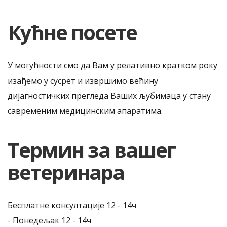
Кућне посете
У могућности смо да Вам у релативно кратком року
изађемо у сусрет и извршимо већину
дијагностичких прегледа Ваших љубимаца у стану
савременим медицинским апаратима.
Термин за вашег
ветеринара
Бесплатне консултације 12 - 14ч
- Понедељак 12 - 14ч