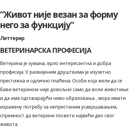
“Живот није везан за форму
него за функцију”
Леттерер
ВЕТЕРИНАРСКА ПРОФЕСИЈА
Ветерина је хумана, врло интересантна и добра
професија. У развијеним друштвима је изузетно
престижна и одлично плаћена. Особи која жели да се
бави ветерином није довољно само да воли животиње
и да има одговарајући ниво образовања , мора имати
изражену потребу за непрестаним усавршавањем,
спремност да ветерини посвети највећи део свог
живота.