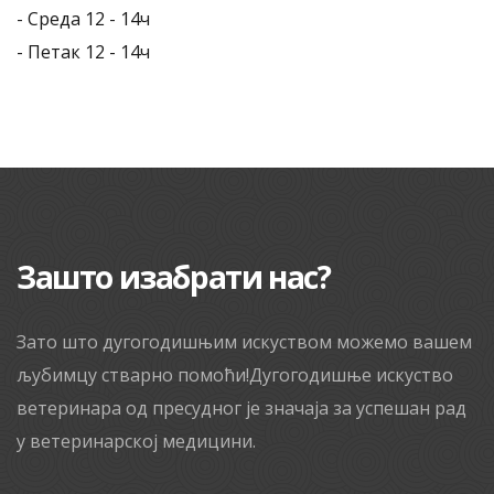
- Среда 12 - 14ч
- Петак 12 - 14ч
Зашто изабрати нас?
Зато што дугогодишњим искуством можемо вашем
љубимцу стварно помоћи!Дугогодишње искуство
ветеринара од пресудног је значаја за успешан рад
у ветеринарској медицини.